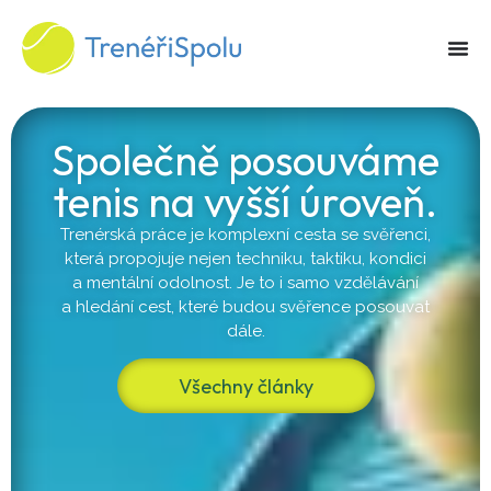
Společně posouváme
tenis na vyšší úroveň.
Trenérská práce je komplexní cesta se svěřenci,
která propojuje nejen techniku, taktiku, kondici
a mentální
odolnost. Je to
i samo
vzdělávání
a hledání
cest, které budou svěřence posouvat
dále.
Všechny články